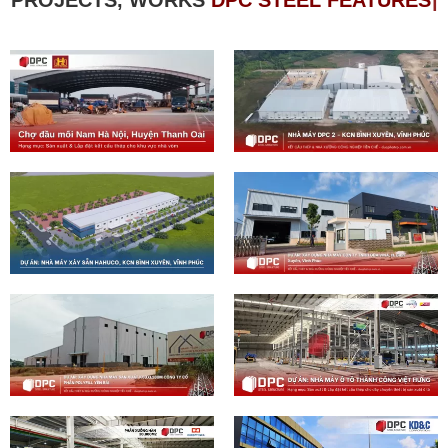
PROJECTS, WORKS
D
P
C
S
T
|