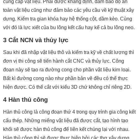
cung cấp vật liệu. Phải được khẳng định, đảm bảo độ an
toàn vật liệu cũng như đảm bảo các yêu cầu về kỹ thuật xây
dựng. Kiểm tra gian khóa hay hệ thống cột, dầm kèo. Cùng
với đó là lực xiết của bu lông kết cấu hay kể cả bu lông neo.
3 Cắt NCN và thủy lực
Sau khi đã nhập vật liệu thô và kiểm tra kỹ về chất lượng thì
đơn vị thi công sẽ tiến hành cắt CNC và thủy lực. Công
đoạn này sẽ tạo ra đường cong cho phần vật liệu kim loại.
Bất kì đường cong nào như phần bản vẽ đều có thể thực
hiện được. Có thể cắt với kiểu 3D chứ không chỉ riêng 2D.
4 Hàn thủ công
Hàn thủ công là công đoạn thứ 4 trong quy trình gia công kết
cấu thép. Những miếng vật liệu đã được cắt, tạo hình tạo
khối sẽ được hàn thủ công để liên kết chúng lại với nhau.
Hàn thủ công thì sẽ được thực hiện bởi các thợ xây dựng,