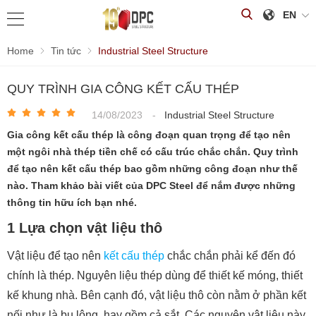
EN
Home
Tin tức
Industrial Steel Structure
QUY TRÌNH GIA CÔNG KẾT CẤU THÉP
14/08/2023
-
Industrial Steel Structure
Gia công kết cấu thép là công đoạn quan trọng để tạo nên
một ngôi nhà thép tiền chế có cấu trúc chắc chắn. Quy trình
để tạo nên kết cấu thép bao gồm những công đoạn như thế
nào. Tham khảo bài viết của DPC Steel để nắm được những
thông tin hữu ích bạn nhé.
1 Lựa chọn vật liệu thô
Vật liệu để tạo nên
kết cấu thép
chắc chắn phải kể đến đó
chính là thép. Nguyên liệu thép dùng để thiết kế móng, thiết
kế khung nhà. Bên cạnh đó, vật liệu thô còn nằm ở phần kết
nối như là bu lông, hay gồm cả sắt. Các nguyên vật liệu này