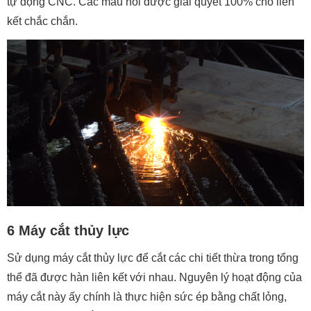
tự động CNC. Các mẫu nối được giải quyết 100% cho liên
kết chắc chắn.
6 Máy cắt thủy lực
Sử dụng máy cắt thủy lực để cắt các chi tiết thừa trong tổng
thể đã được hàn liên kết với nhau. Nguyên lý hoạt động của
máy cắt này ấy chính là thực hiện sức ép bằng chất lỏng,