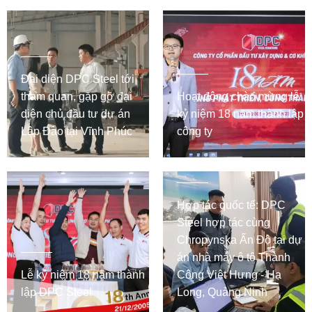
Đại diện DPC Steel tới
tham quan, gặp gỡ đại
Hoạt động chào mừng lễ
diện chủ đầu tư dự án
kỷ niệm 18 năm thành lập
Lập Đào tại Vĩnh Phúc
công ty
Hợp tác quốc tế: DPC
Steel hợp tác cùng
Chropynska Ấn Độ tại dự
án nhà máy ô tô Thành
Lễ kỷ niệm 18 năm thành
Công Việt Hưng - Hạ
lập DPC Steel
Long, Quảng Ninh