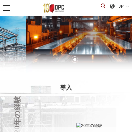
JP
鉄骨構造物の製造
導入
20年の経験