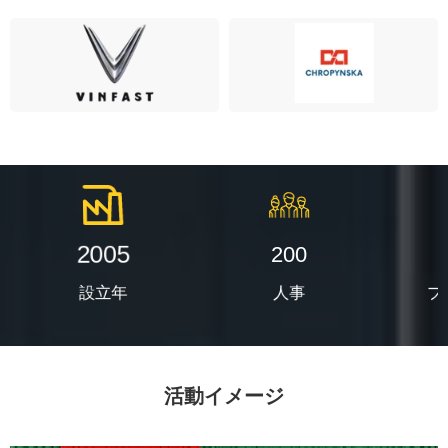
2005
200
設立年
人事
プ
活動イメージ