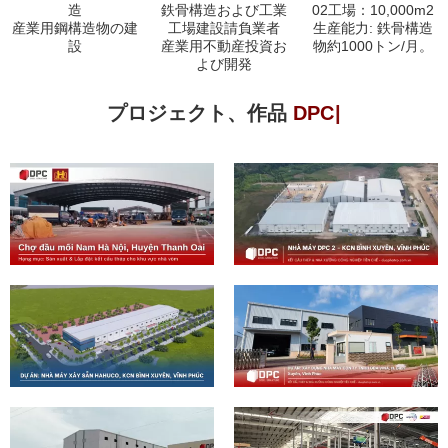
造
鉄骨構造および工業
02工場：10,000m2
産業用鋼構造物の建
工場建設請負業者
生産能力: 鉄骨構造
設
産業用不動産投資お
物約1000トン/月。
よび開発
プロジェクト、作品
D
P
C
ス
チ
ー
ル
の
特
徴
|