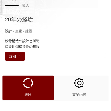
導入
導入
導入
20年の経験
事業内容
生産能力
設計 - 生産 - 建設
建設請負業者および産業用不動産
ISO 9001:2015 標準生産ライン
鉄骨構造の設計と製造
鉄骨構造および工業工場建設請負業者
02工場：10,000m2
産業用鋼構造物の建設
産業用不動産投資および開発
生産能力: 鉄骨構造物約1000トン/月。
詳細
詳細
詳細
経験
事業内容