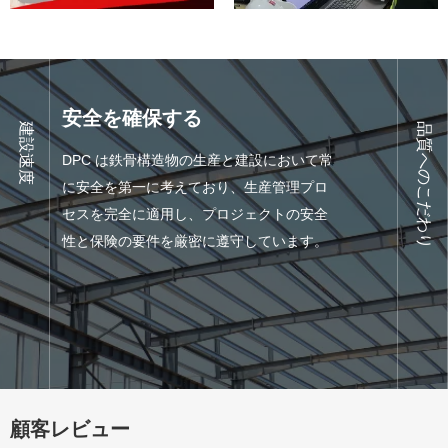
建設速度
品
DPC は、十分に訓練された独自の建設およ
DP
安全を確保する
建設速度
安全を確保する
品質へのこだわり
び設置チームと専門的な実装プロセスを備
の要
DPC は鉄骨構造物の生産と建設において常
えているという利点があり、投資家に約束
プロ
に安全を第一に考えており、生産管理プロ
したとおりのスピードと進捗を常に保証し
常に
セスを完全に適用し、プロジェクトの安全
ます。
信を
性と保険の要件を厳密に遵守しています。
顧客レビュー