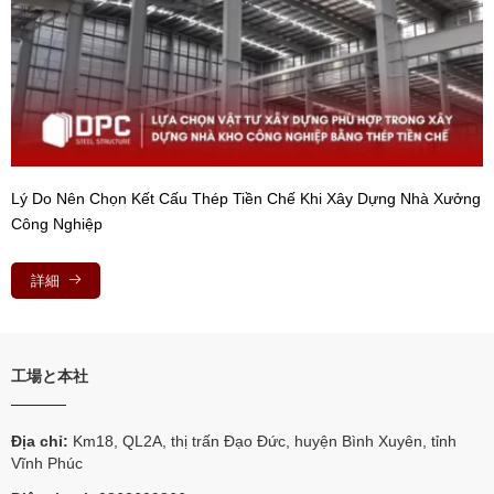
Lý Do Nên Chọn Kết Cấu Thép Tiền Chế Khi Xây Dựng Nhà Xưởng
G
Công Nghiệp
詳細
工場と本社
Địa chỉ:
Km18, QL2A, thị trấn Đạo Đức, huyện Bình Xuyên, tỉnh
Vĩnh Phúc