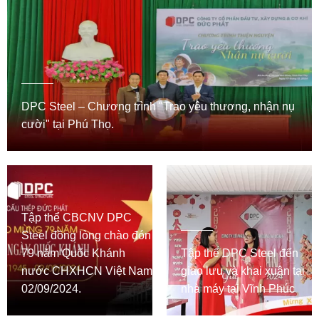
DPC Steel – Chương trình "Trao yêu thương, nhận nụ
cười" tại Phú Thọ.
Tập thể CBCNV DPC
Steel đồng lòng chào đón
79 năm Quốc Khánh
Tập thể DPC Steel đến
nước CHXHCN Việt Nam
giao lưu và khai xuân tại
02/09/2024.
nhà máy tại Vĩnh Phúc