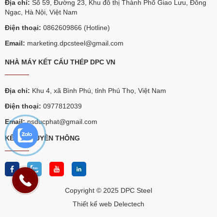
Địa chỉ:
Số 59, Đường 23, Khu đô thị Thành Phố Giao Lưu, Đông
Ngạc, Hà Nội, Việt Nam
Điện thoại:
0862609866 (Hotline)
Email:
marketing.dpcsteel@gmail.com
NHÀ MÁY KẾT CẤU THÉP DPC VN
Địa chỉ:
Khu 4, xã Bình Phú, tỉnh Phú Thọ, Việt Nam
Điện thoại:
0977812039
Email:
nsducphat@gmail.com
KÊNH TRUYỀN THÔNG
Copyright © 2025 DPC Steel