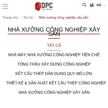
VIE
Trang chủ
Dự án
Nhà xưởng công nghiệp xây sẵn
NHÀ XƯỞNG CÔNG NGHIỆP XÂY
SẴN
TẤT CẢ
NHÀ MÁY, NHÀ XƯỞNG CÔNG NGHIỆP TIỀN CHẾ
TỔNG THẦU XÂY DỰNG CÔNG NGHIỆP
KẾT CẤU THÉP DÂN DỤNG QUY MÔ LỚN.
THIẾT KẾ & SẢN XUẤT KẾT CẤU THÉP CÔNG NGHIỆP
NHÀ XƯỞNG CÔNG NGHIỆP XÂY SẴN