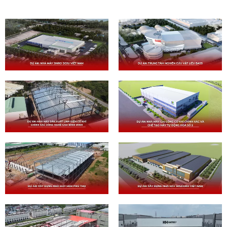
T
I
Ê
U
B
I
Ể
U
C
Ủ
A
D
P
C
S
T
E
|