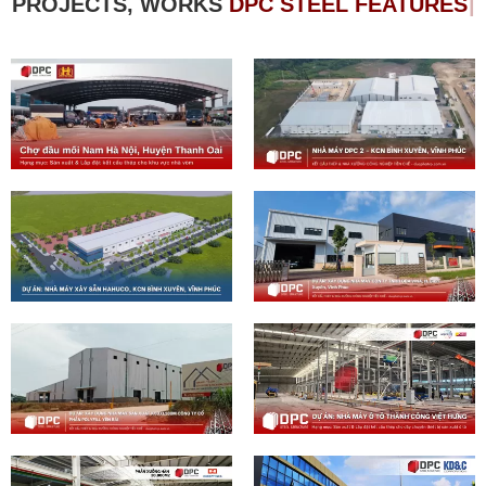
PROJECTS, WORKS
D
P
C
S
T
E
E
L
F
E
A
T
|