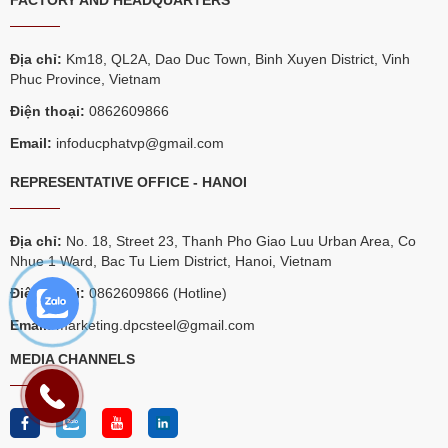
FACTORY AND HEADQUARTERS
Địa chỉ:
Km18, QL2A, Dao Duc Town, Binh Xuyen District, Vinh
Phuc Province, Vietnam
Điện thoại:
0862609866
Email:
infoducphatvp@gmail.com
REPRESENTATIVE OFFICE - HANOI
Địa chỉ:
No. 18, Street 23, Thanh Pho Giao Luu Urban Area, Co
Nhue 1 Ward, Bac Tu Liem District, Hanoi, Vietnam
Điện thoại:
0862609866 (Hotline)
Email:
marketing.dpcsteel@gmail.com
MEDIA CHANNELS