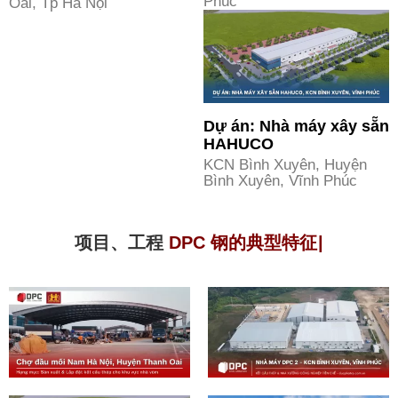
Phúc
Oai, Tp Hà Nội
Dự án: Nhà máy xây sẵn
HAHUCO
KCN Bình Xuyên, Huyện
Bình Xuyên, Vĩnh Phúc
项目、工程
D
P
C
|