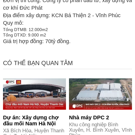
Đơn vị thi công: Công ty cổ phần đầu tư, xây dựng và
cơ khí Đức Phát
Địa điểm xây dựng: KCN Bá Thiện 2 - Vĩnh Phúc
Quy mô:
Tổng DTMB: 12.000m2
Tổng DTXD: 9.000 m2
Giá trị hợp đồng: 70tỷ đồng.
CÓ THỂ BẠN QUAN TÂM
Dự án: Xây dựng chợ
Nhà máy DPC 2
đầu mối Nam Hà Nội
Khu công nghiệp Bình
Xuyên, H. Bình Xuyên, Vĩnh
Xã Bích Hòa, Huyện Thanh