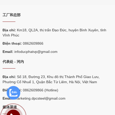
工厂和总部
Địa chỉ:
Km18, QL2A, thị trấn Đạo Đức, huyện Bình Xuyên, tỉnh
Vĩnh Phúc
Điện thoại:
0862609866
Email:
infoducphatvp@gmail.com
代表处 - 河内
Địa chỉ:
Số 18, Đường 23, Khu đô thị Thành Phố Giao Lưu,
Phường Cổ Nhuế 1, Quận Bắc Từ Liêm, Hà Nội, Việt Nam
Điện thoại:
0862609866 (Hotline)
Email:
marketing.dpcsteel@gmail.com
媒体渠道