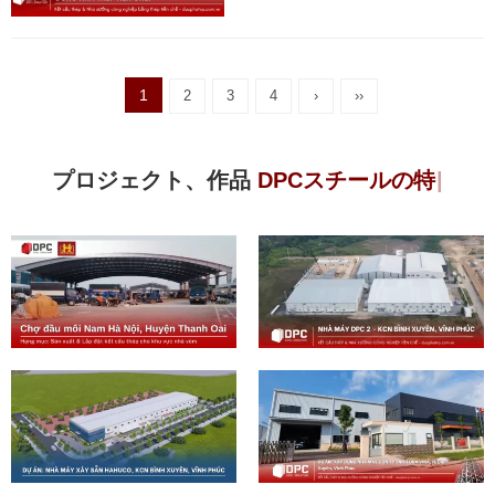
1
2
3
4
›
››
プロジェクト、作品
D
P
|