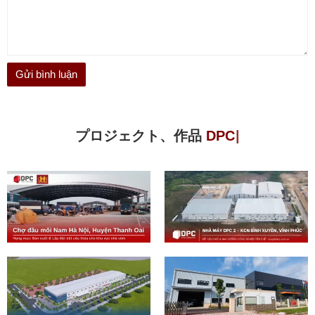
プロジェクト、作品
D
P
C
ス
チ
ー
ル
の
特
徴
|