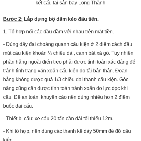
kết cấu tại sân bay Long Thành
Bước 2:
Lắp dựng bộ dầm kèo đầu tiên.
1. Tổ hợp nối các đầu dầm với nhau trên mặt tiền.
- Dùng dây đai choàng quanh cấu kiện ở 2 điểm cách đầu
mút cấu kiện khoản ¼ chiều dài, cạnh bát xà gồ. Tuy nhiên
phần hẫng ngoài điển treo phải được tính toán xác đáng để
tránh tình trạng vặn xoắn cấu kiện do tải bản thân. Đoạn
hẫng không được quá 1/3 chiều dai thanh cấu kiện. Góc
nâng cũng cần được tính toán tránh xoắn do lực dọc khi
cẩu. Để an toàn, khuyến cáo nên dùng nhiều hơn 2 điểm
buộc đai cẩu.
- Thiết bị cẩu: xe cẩu 20 tấn cần dài tối thiểu 12m.
- Khi tổ hợp, nên dùng các thanh kê dày 50mm để đỡ cấu
kiện.