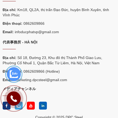
Địa chỉ:
Km18, QL2A, thị trấn Đạo Đức, huyện Bình Xuyên, tỉnh
Vĩnh Phúc
Điện thoại:
0862609866
Email:
infoducphatvp@gmail.com
代表事務所 - HÀ NỘI
Địa chỉ:
Số 18, Đường 23, Khu đô thị Thành Phố Giao Lưu,
Phường Cổ Nhuế 1, Quận Bắc Từ Liêm, Hà Nội, Việt Nam
Điện thoại:
0862609866 (Hotline)
Email:
marketing.dpcsteel@gmail.com
メディアチャンネル
Copyright © 2025 DPC Steel