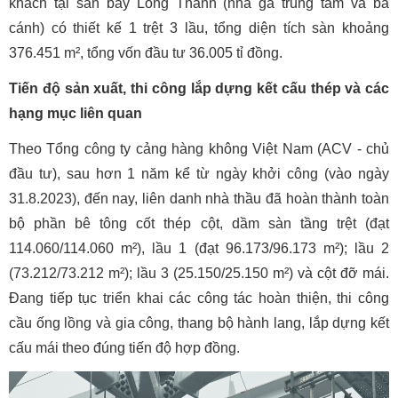
khách tại sân bay Long Thành (nhà ga trung tâm và ba
cánh) có thiết kế 1 trệt 3 lầu, tổng diện tích sàn khoảng
376.451 m², tổng vốn đầu tư 36.005 tỉ đồng.
Tiến độ sản xuất, thi công lắp dựng kết cấu thép và các
hạng mục liên quan
Theo Tổng công ty cảng hàng không Việt Nam (ACV - chủ
đầu tư), sau hơn 1 năm kể từ ngày khởi công (vào ngày
31.8.2023), đến nay, liên danh nhà thầu đã hoàn thành toàn
bộ phần bê tông cốt thép cột, dầm sàn tầng trệt (đạt
114.060/114.060 m²), lầu 1 (đạt 96.173/96.173 m²); lầu 2
(73.212/73.212 m²); lầu 3 (25.150/25.150 m²) và cột đỡ mái.
Đang tiếp tục triển khai các công tác hoàn thiện, thi công
cầu ống lồng và gia công, thang bộ hành lang, lắp dựng kết
cấu mái theo đúng tiến độ hợp đồng.