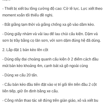
- Thiết bị xiết bu lông cường độ cao: Cờ lê lực. Lực xiết theo
moment xoắn tối thiểu đề nghị.
- Bắt giằng tạm thời và giằng chống xa gồ vào dầm kèo.
- Dùng giấy nhám và vải lau để lau chùi cấu kiện. Dặm vá
sơn bị trầy bằng cọ lăn sơn, với sơn dặm đúng hệ đã dùng.
2. Lắp đặt 1 bán kèo lên cột
- Dùng dây đai choàng quanh cấu kiện ở 2 điểm cách đầu
mút bán kèo khoảng 4m, cạnh bát xà gồ ngoài cùng
- Dùng xe cẩu 20 tấn.
- Cẩu bán kèo đầu tiên đặt vào vị trí gối lên trên đầu 2 cột
liên tiếp, giữ ổn định bằng xe cẩu.
- Công nhân thao tác sẽ đứng trên giàn giáo, xỏ và xiết bu