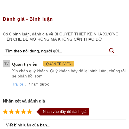
Đánh giá - Bình luận
Có
0
bình luận, đánh giá
về BÍ QUYẾT THIẾT KẾ NHÀ XƯỞNG
TIỀN CHẾ DỄ MỞ RỘNG MÀ KHÔNG CẦN THÁO DỠ
TV
Quản trị viên
QUẢN TRỊ VIÊN
Xin chào quý khách. Quý khách hãy để lại bình luận, chúng tôi
sẽ phản hồi sớm
.
Trả lời
7 năm trước
Nhận xét và đánh giá
Nhấn vào đây để đánh giá