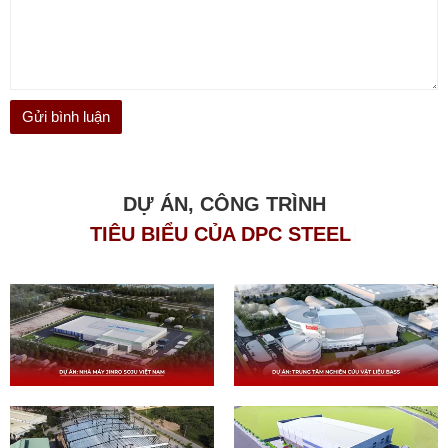
DỰ ÁN, CÔNG TRÌNH
T
I
Ê
U
B
I
Ể
U
C
Ủ
A
D
P
C
S
T
E
E
L
|