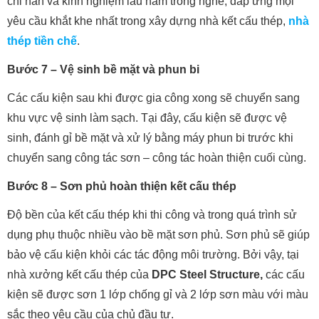
chỉ hàn và kinh nghiệm lâu năm trong nghề, đáp ứng mọi
yêu cầu khắt khe nhất trong xây dựng nhà kết cấu thép,
nhà
thép tiền chế
.
Bước 7 – Vệ sinh bề mặt và phun bi
Các cấu kiện sau khi được gia công xong sẽ chuyển sang
khu vực vệ sinh làm sạch. Tại đây, cấu kiện sẽ được vệ
sinh, đánh gỉ bề mặt và xử lý bằng máy phun bi trước khi
chuyển sang công tác sơn – công tác hoàn thiện cuối cùng.
Bước 8 – Sơn phủ hoàn thiện kết cấu thép
Độ bền của kết cấu thép khi thi công và trong quá trình sử
dụng phụ thuộc nhiều vào bề mặt sơn phủ. Sơn phủ sẽ giúp
bảo vệ cấu kiện khỏi các tác động môi trường. Bởi vậy, tại
nhà xưởng kết cấu thép
của
DPC Steel Structure
,
các cấu
kiện sẽ được sơn 1 lớp chống gỉ và 2 lớp sơn màu với màu
sắc theo yêu cầu của chủ đầu tư.