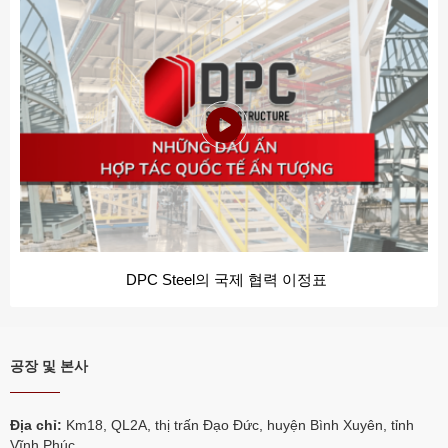
국제 협력: DPC Steel & 인도 Chropynska
공장 및 본사
Địa chỉ:
Km18, QL2A, thị trấn Đạo Đức, huyện Bình Xuyên, tỉnh
Vĩnh Phúc