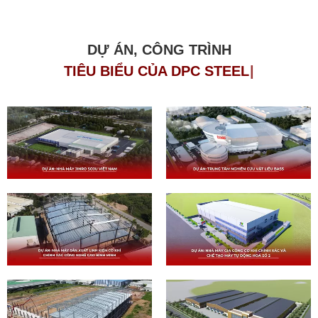
DỰ ÁN, CÔNG TRÌNH
T
I
Ê
U
B
I
Ể
U
C
Ủ
A
D
P
C
S
T
E
E
L
|