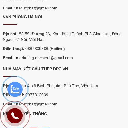
Email:
nsducphat@gmail.com
VĂN PHÒNG HÀ NỘI
Địa chỉ:
Số 59, Đường 23, Khu đô thị Thành Phố Giao Lưu, Đông
Ngạc, Hà Nội, Việt Nam
Điện thoại:
0862609866 (Hotline)
Email:
marketing.dpcsteel@gmail.com
NHÀ MÁY KẾT CẤU THÉP DPC VN
Địa chỉ:
Khu 4, xã Bình Phú, tỉnh Phú Thọ, Việt Nam
Điện thoại:
0977812039
Email:
nsducphat@gmail.com
KÊNH TRUYỀN THÔNG