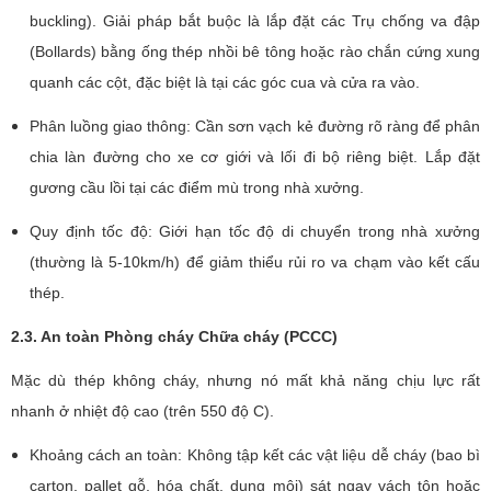
buckling). Giải pháp bắt buộc là lắp đặt các Trụ chống va đập
(Bollards) bằng ống thép nhồi bê tông hoặc rào chắn cứng xung
quanh các cột, đặc biệt là tại các góc cua và cửa ra vào.
Phân luồng giao thông: Cần sơn vạch kẻ đường rõ ràng để phân
chia làn đường cho xe cơ giới và lối đi bộ riêng biệt. Lắp đặt
gương cầu lồi tại các điểm mù trong nhà xưởng.
Quy định tốc độ: Giới hạn tốc độ di chuyển trong nhà xưởng
(thường là 5-10km/h) để giảm thiểu rủi ro va chạm vào kết cấu
thép.
2.3. An toàn Phòng cháy Chữa cháy (PCCC)
Mặc dù thép không cháy, nhưng nó mất khả năng chịu lực rất
nhanh ở nhiệt độ cao (trên 550 độ C).
Khoảng cách an toàn: Không tập kết các vật liệu dễ cháy (bao bì
carton, pallet gỗ, hóa chất, dung môi) sát ngay vách tôn hoặc