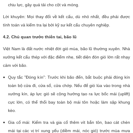
chịu lực, gây quá tải cho cột và móng.
Lời khuyên: Mọi thay đổi về kết cấu, dù nhỏ nhất, đều phải được
tính toán và kiểm tra lại bởi kỹ sư kết cấu chuyên nghiệp.
4.2. Chủ quan trước thiên tai, bão lũ
Việt Nam là đất nước nhiệt đới gió mùa, bão lũ thường xuyên. Nhà
xưởng kết cấu thép với đặc điểm nhẹ, tiết diện đón gió lớn rất nhạy
cảm với bão.
Quy tắc "Đóng kín": Trước khi bão đến, bắt buộc phải đóng kín
toàn bộ cửa đi, cửa sổ, cửa chớp. Nếu để gió lùa vào trong nhà
xưởng kín, áp lực gió sẽ cộng hưởng tạo ra lực bốc mái (uplift)
cực lớn, có thể thổi bay toàn bộ mái tôn hoặc làm sập khung
kèo.
Gia cố mái: Kiểm tra và gia cố thêm vít bắn tôn, bao cát chèn
mái tại các vị trí xung yếu (diềm mái, nóc gió) trước mùa mưa