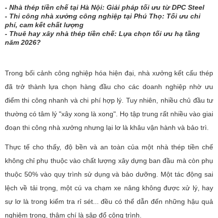
- Nhà thép tiền chế tại Hà Nội: Giải pháp tối ưu từ DPC Steel
- Thi công nhà xưởng công nghiệp tại Phú Thọ: Tối ưu chi
phí, cam kết chất lượng
- Thuê hay xây nhà thép tiền chế: Lựa chọn tối ưu hạ tầng
năm 2026?
Trong bối cảnh công nghiệp hóa hiện đại, nhà xưởng kết cấu thép
đã trở thành lựa chọn hàng đầu cho các doanh nghiệp nhờ ưu
điểm thi công nhanh và chi phí hợp lý. Tuy nhiên, nhiều chủ đầu tư
thường có tâm lý "xây xong là xong". Họ tập trung rất nhiều vào giai
đoạn thi công nhà xưởng nhưng lại lơ là khâu vận hành và bảo trì.
Thực tế cho thấy, độ bền và an toàn của một nhà thép tiền chế
không chỉ phụ thuộc vào chất lượng xây dựng ban đầu mà còn phụ
thuộc 50% vào quy trình sử dụng và bảo dưỡng. Một tác động sai
lệch về tải trọng, một cú va chạm xe nâng không được xử lý, hay
sự lơ là trong kiểm tra rỉ sét... đều có thể dẫn đến những hậu quả
nghiêm trọng, thậm chí là sập đổ công trình.