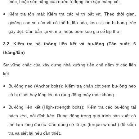
móc, hoặc sức nặng của nước ứ đọng làm sập máng xối.
Kiểm tra tôn mái: Kiểm tra các vị trí bắt vít. Theo thời gian,
gioăng cao su của vít có thể bị lão hóa, keo silicon bị bong tróc
gây dột. Cần bắn lại vít mới hoặc bơm keo gia cố kịp thời.
3.2. Kiểm tra hệ thống liên kết và bu-lông (Tần suất: 6
tháng/lần)
Sự vững chắc của xây dựng nhà xưởng tiền chế nằm ở các liên
kết.
Bu-lông neo (Anchor bolts): Kiểm tra chân cột xem bu-lông neo
có bị rỉ sét hay lỏng lẻo do rung động máy móc không.
Bu-lông liên kết (High-strength bolts): Kiểm tra các bu-lông tại
nách kèo, nối đỉnh kèo. Rung động trong quá trình sản xuất có
thể làm lỏng đai ốc. Cần dùng cờ-lê lực (torque wrench) để kiểm
tra và siết lại nếu cần thiết.