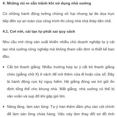
4. Những rủi ro cần tránh khi sử dụng nhà xưởng
Có những hành động tưởng chừng vô hại nhưng lại đe dọa trực
tiếp đến sự an toàn của công trình thi công nhà nhà thép tiền chế.
4.1. Cơi nới, cải tạo tự phát sai quy cách
Nhu cầu mở rộng sản xuất khiến nhiều chủ doanh nghiệp tự ý cải
tạo nhà xưởng công nghiệp mà không tham vấn đơn vị thiết kế ban
đầu.
Cắt bỏ thanh giằng: Nhiều trường hợp tự ý cắt bỏ thanh giằng
chéo (giằng chữ X) ở vách để mở thêm cửa đi hoặc cửa sổ. Đây
là hành động cực kỳ nguy hiểm. Hệ giằng đóng vai trò giữ ổn
định tổng thể cho khung nhà. Mất giằng, nhà xưởng có thể bị
vặn xoắn và sụp đổ khi gặp gió lớn.
Nâng tầng, làm sàn lửng: Tự ý hàn thêm dầm phụ vào cột chính
để làm sàn lửng chứa hàng. Việc này làm thay đổi sơ đồ tính