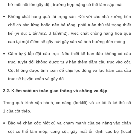
hở mối nối tôn gây dột, trường hợp nặng có thể làm sập mái.
Không chất hàng quá tải trọng sàn: Đối với các nhà xưởng tiền
chế có sàn lửng hoặc nền bê tông, phải tuân thủ tải trọng thiết
kế (ví dụ: 1 tấn/m2, 3 tấn/m2). Việc chất chồng hàng hóa quá
cao tại một điểm sẽ gây nứt gãy sàn và ảnh hưởng đến móng.
Cấm tự ý lắp đặt cầu trục: Nếu thiết kế ban đầu không có cầu
trục, tuyệt đối không được tự ý hàn thêm dầm cầu trục vào cột.
Cột không được tính toán để chịu lực động và lực hãm của cầu
trục sẽ bị vặn xoắn và gãy đổ.
2.2. Kiểm soát an toàn giao thông và chống va đập
Trong quá trình vận hành, xe nâng (forklift) và xe tải là kẻ thù số
1 của cột thép.
Bảo vệ chân cột: Một cú va chạm mạnh của xe nâng vào chân
cột có thể làm móp, cong cột, gây mất ổn định cục bộ (local