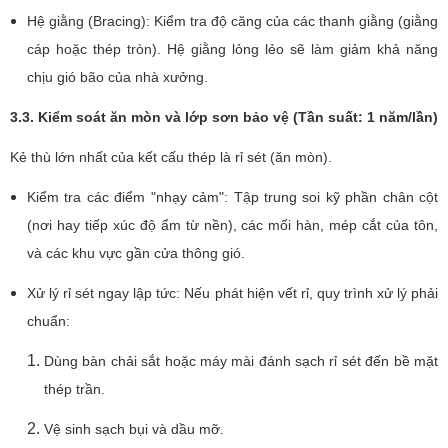
Hệ giằng (Bracing): Kiểm tra độ căng của các thanh giằng (giằng
cáp hoặc thép tròn). Hệ giằng lỏng lẻo sẽ làm giảm khả năng
chịu gió bão của nhà xưởng.
3.3. Kiểm soát ăn mòn và lớp sơn bảo vệ (Tần suất: 1 năm/lần)
Kẻ thù lớn nhất của kết cấu thép là rỉ sét (ăn mòn).
Kiểm tra các điểm "nhạy cảm": Tập trung soi kỹ phần chân cột
(nơi hay tiếp xúc độ ẩm từ nền), các mối hàn, mép cắt của tôn,
và các khu vực gần cửa thông gió.
Xử lý rỉ sét ngay lập tức: Nếu phát hiện vết rỉ, quy trình xử lý phải
chuẩn:
Dùng bàn chải sắt hoặc máy mài đánh sạch rỉ sét đến bề mặt
thép trần.
Vệ sinh sạch bụi và dầu mỡ.