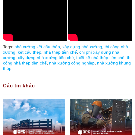
Tags:
nhà xưởng kết cấu thép
,
xây dựng nhà xưởng
,
thi công nhà
xưởng
,
kết cấu thép
,
nhà thép tiền chế
,
chi phí xây dựng nhà
xưởng
,
xây dựng nhà xưởng tiền chế
,
thiết kế nhà thép tiền chế
,
thi
công nhà thép tiền chế
,
nhà xưởng công nghiệp
,
nhà xưởng khung
thép
Các tin khác