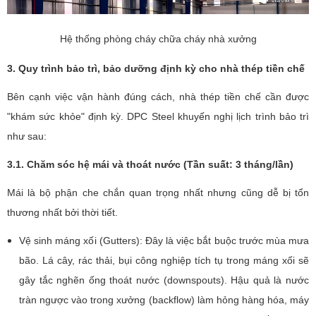
Hệ thống phòng cháy chữa cháy nhà xưởng
3. Quy trình bảo trì, bảo dưỡng định kỳ cho nhà thép tiền chế
Bên cạnh việc vận hành đúng cách, nhà thép tiền chế cần được
"khám sức khỏe" định kỳ. DPC Steel khuyến nghị lịch trình bảo trì
như sau:
3.1. Chăm sóc hệ mái và thoát nước (Tần suất: 3 tháng/lần)
Mái là bộ phận che chắn quan trọng nhất nhưng cũng dễ bị tổn
thương nhất bởi thời tiết.
Vệ sinh máng xối (Gutters): Đây là việc bắt buộc trước mùa mưa
bão. Lá cây, rác thải, bụi công nghiệp tích tụ trong máng xối sẽ
gây tắc nghẽn ống thoát nước (downspouts). Hậu quả là nước
tràn ngược vào trong xưởng (backflow) làm hỏng hàng hóa, máy