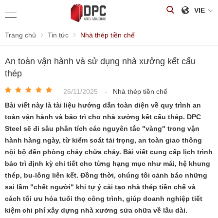
VIE
Trang chủ
Tin tức
Nhà thép tiền chế
An toàn vận hành và sử dụng nhà xưởng kết cấu
thép
26/11/2025
-
Nhà thép tiền chế
Bài viết này là tài liệu hướng dẫn toàn diện về quy trình an
toàn vận hành và bảo trì cho nhà xưởng kết cấu thép. DPC
Steel sẽ đi sâu phân tích các nguyên tắc "vàng" trong vận
hành hàng ngày, từ kiểm soát tải trọng, an toàn giao thông
nội bộ đến phòng cháy chữa cháy. Bài viết cung cấp lịch trình
bảo trì định kỳ chi tiết cho từng hạng mục như mái, hệ khung
thép, bu-lông liên kết. Đồng thời, chúng tôi cảnh báo những
sai lầm "chết người" khi tự ý cải tạo nhà thép tiền chế và
cách tối ưu hóa tuổi thọ công trình, giúp doanh nghiệp tiết
kiệm chi phí xây dựng nhà xưởng sửa chữa về lâu dài.