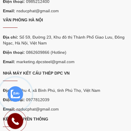
Điện thoại:
0985212400
Email:
nsducphat@gmail.com
VĂN PHÒNG HÀ NỘI
Địa chỉ:
Số 59, Đường 23, Khu đô thị Thành Phố Giao Lưu, Đông
Ngạc, Hà Nội, Việt Nam
Điện thoại:
0862609866 (Hotline)
Email:
marketing.dpcsteel@gmail.com
NHÀ MÁY KẾT CẤU THÉP DPC VN
Địa chỉ:
Khu 4, xã Bình Phú, tỉnh Phú Thọ, Việt Nam
Điện thoại:
0977812039
Email:
nsducphat@gmail.com
KÊNH TRUYỀN THÔNG