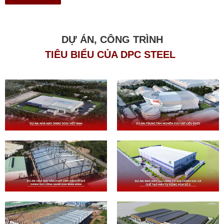
DỰ ÁN, CÔNG TRÌNH
T
I
Ê
U
B
I
Ể
U
C
Ủ
A
D
P
C
S
T
E
E
L
|