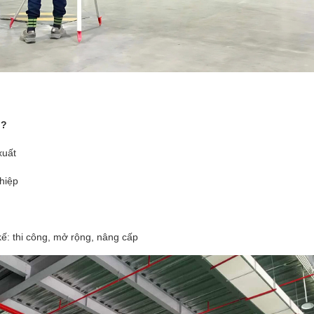
o?
xuất
ghiệp
kế: thi công, mở rộng, nâng cấp