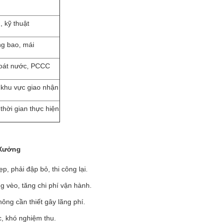
, kỹ thuật
ng bao, mái
thoát nước, PCCC
 khu vực giao nhận
 thời gian thực hiện
 Xưởng
 phải đập bỏ, thi công lại.
ng vèo, tăng chi phí vận hành.
ông cần thiết gây lãng phí.
c, khó nghiệm thu.