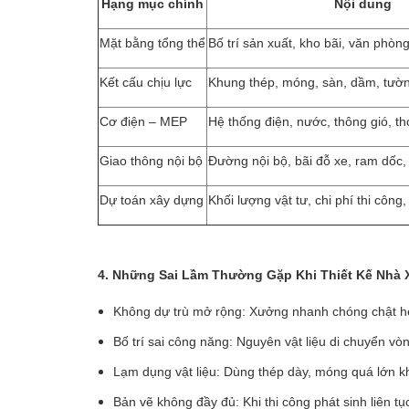
Hạng mục chính
Nội dung
Mặt bằng tổng thể
Bố trí sản xuất, kho bãi, văn phòng
Kết cấu chịu lực
Khung thép, móng, sàn, dầm, tườ
Cơ điện – MEP
Hệ thống điện, nước, thông gió, 
Giao thông nội bộ
Đường nội bộ, bãi đỗ xe, ram dốc,
Dự toán xây dựng
Khối lượng vật tư, chi phí thi công,
4. Những Sai Lầm Thường Gặp Khi Thiết Kế Nhà
Không dự trù mở rộng: Xưởng nhanh chóng chật hẹp,
Bố trí sai công năng: Nguyên vật liệu di chuyển vò
Lạm dụng vật liệu: Dùng thép dày, móng quá lớn kh
Bản vẽ không đầy đủ: Khi thi công phát sinh liên tụ